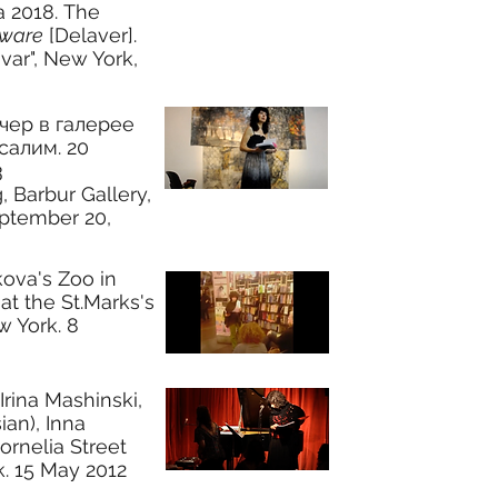
а 2018. The
ware
[Delaver].
ar", New York,
чер в галерее
салим.
20
3
, Barbur Gallery,
ptember 20,
kova's Zoo in
at the St.Marks's
w York. 8
Irina Mashinski,
ian), Inna
ornelia Street
. 15 May 2012