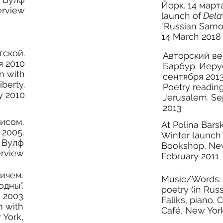
Йорк. 14 март
erview
launch of
Dela
"Russian Samov
14 March 2018
тской.
Авторский ве
я 2010
Барбур. Иеру
n with
сентября 201
iberty.
Poetry reading
ly 2010
Jerusalem. Se
2013
нисом.
At Polina Bars
 2005.
Winter launch 
 Вулф
Bookshop
, Ne
erview
February 2011
ичем.
Mu
sic/Words: 
одны".
poetry (in Russ
я 2003
Faliks, piano. C
n with
Café, New York
 York,