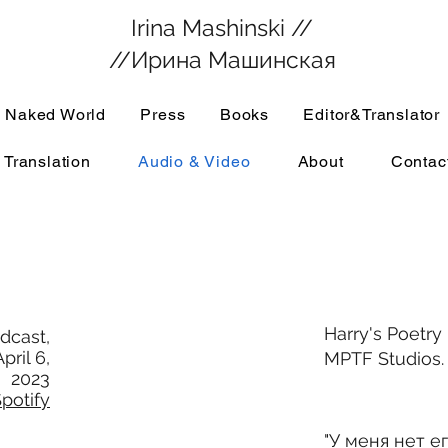
Irina Mashinski //
//Ирина Машинская
 Naked World
Press
Books
Editor&Translator
 Translation
Audio & Video
About
Contac
Harry's Poetry
odcast,
ril 6,
MPTF Studios. 
2023
potify
"
У меня нет ег