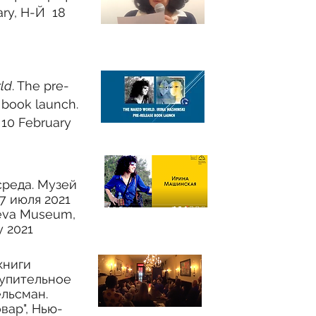
ary, Н-Й
18
ld
. The pre-
e book launch
.
 10 February
среда. Музей
7 июля 2021
aeva Museum,
y 2021
книги
тупительное
ельсман.
вар", Нью-