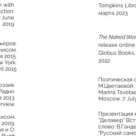
n with
Tompkins Libr
ction:
марта 2023
3 June
2019
The Naked Wor
ьеров.
release onlin
нисом.
Globus Books.
я 2015.
2022
w York.
ril 2015
Поэтическая 
оэзия.
М.Цветаевой.
Радио
Marina Tsvet
я 2013
Moscow.
7 Jul
erview
Презентация 
нисом.
"Делавер" Вс
 2009.
слово: В.Ганд
я и О.
"Русский само
Вулф