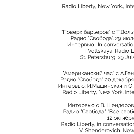
Radio Liberty, New York., i
nt
"Поверх барьеров" с Т.Воль
Радио "Свобода". 29 июл
Интервью. In conversatio
T.Voltskaya. Radio L
St. Petersburg. 29 Ju
"Американский час" с А.Ге
Радио "Свобода". 20 декабря
Интервью: И.Машинская и О.
Radio Liberty, New York. I
nt
Интервью с В. Шендеров
Радио "Свобода". "Все своб
12 октябр
Radio Liberty, in conversatio
V. Shenderovich. New