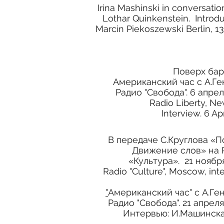
Irina Mashinski in conversatio
Lothar Quinkenstein. Introdu
Marcin Piekoszewski Berlin, 1
Поверх бар
Американский час с А.Ге
Радио "Свобода". 6 апрел
Radio Liberty, Ne
Interview. 6 Ap
В передаче С.Круглова «П
Движение слов» на 
«Культура». 21 ноябр
Radio "Culture", Moscow, int
"
Американский час" с А.Ге
Радио "Свобода". 21 апреля
Интервью: И.Машинска